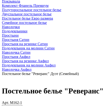
Покрывала
Комплект Фланель Премиум
Полутороспальное постельное белье
Двуспальное постельное белье
Постельное белье Евро размера
Семейное постельное белье
Наволочки
Пододеяльники
Простыни
Простыня Сатин
Простыня на резинке Сатин
Пододеяльник на молнии Сатин
Наволочка Сатин
Простыня Акфил
Простыня на резинке Акфил
Пододеяльник на молнии Акфил
Наволочка Акфил
Постельное белье "Реверанс" Дуэт (Семейный)
Постельное белье "Реверанс" 
Арт.
М162-1