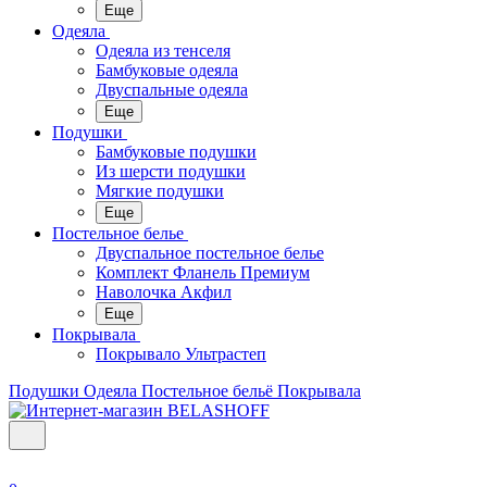
Еще
Одеяла
Одеяла из тенселя
Бамбуковые одеяла
Двуспальные одеяла
Еще
Подушки
Бамбуковые подушки
Из шерсти подушки
Мягкие подушки
Еще
Постельное белье
Двуспальное постельное белье
Комплект Фланель Премиум
Наволочка Акфил
Еще
Покрывала
Покрывало Ультрастеп
Подушки
Одеяла
Постельное бельё
Покрывала