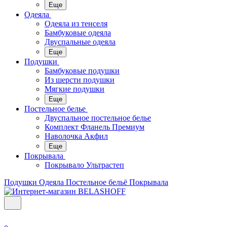
Еще
Одеяла
Одеяла из тенселя
Бамбуковые одеяла
Двуспальные одеяла
Еще
Подушки
Бамбуковые подушки
Из шерсти подушки
Мягкие подушки
Еще
Постельное белье
Двуспальное постельное белье
Комплект Фланель Премиум
Наволочка Акфил
Еще
Покрывала
Покрывало Ультрастеп
Подушки
Одеяла
Постельное бельё
Покрывала