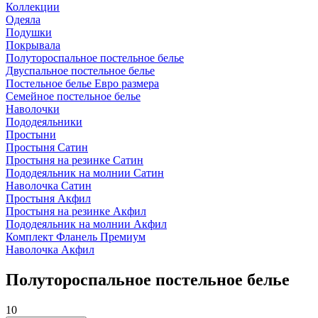
Коллекции
Одеяла
Подушки
Покрывала
Полутороспальное постельное белье
Двуспальное постельное белье
Постельное белье Евро размера
Семейное постельное белье
Наволочки
Пододеяльники
Простыни
Простыня Сатин
Простыня на резинке Сатин
Пододеяльник на молнии Сатин
Наволочка Сатин
Простыня Акфил
Простыня на резинке Акфил
Пододеяльник на молнии Акфил
Комплект Фланель Премиум
Наволочка Акфил
Полутороспальное постельное белье
10