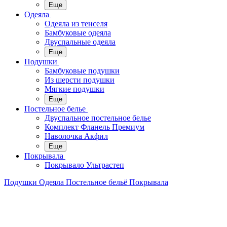
Еще
Одеяла
Одеяла из тенселя
Бамбуковые одеяла
Двуспальные одеяла
Еще
Подушки
Бамбуковые подушки
Из шерсти подушки
Мягкие подушки
Еще
Постельное белье
Двуспальное постельное белье
Комплект Фланель Премиум
Наволочка Акфил
Еще
Покрывала
Покрывало Ультрастеп
Подушки
Одеяла
Постельное бельё
Покрывала