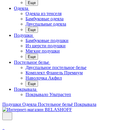
Еще
Одеяла
Одеяла из тенселя
Бамбуковые одеяла
Двуспальные одеяла
Еще
Подушки
Бамбуковые подушки
Из шерсти подушки
Мягкие подушки
Еще
Постельное белье
Двуспальное постельное белье
Комплект Фланель Премиум
Наволочка Акфил
Еще
Покрывала
Покрывало Ультрастеп
Подушки
Одеяла
Постельное бельё
Покрывала