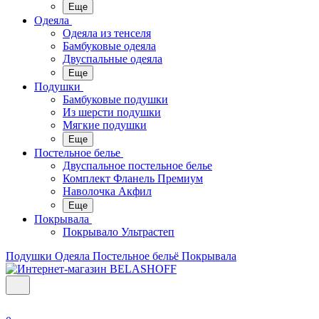
Еще
Одеяла
Одеяла из тенселя
Бамбуковые одеяла
Двуспальные одеяла
Еще
Подушки
Бамбуковые подушки
Из шерсти подушки
Мягкие подушки
Еще
Постельное белье
Двуспальное постельное белье
Комплект Фланель Премиум
Наволочка Акфил
Еще
Покрывала
Покрывало Ультрастеп
Подушки
Одеяла
Постельное бельё
Покрывала