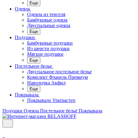
Еще
Одеяла
Одеяла из тенселя
Бамбуковые одеяла
Двуспальные одеяла
Еще
Подушки
Бамбуковые подушки
Из шерсти подушки
Мягкие подушки
Еще
Постельное белье
Двуспальное постельное белье
Комплект Фланель Премиум
Наволочка Акфил
Еще
Покрывала
Покрывало Ультрастеп
Подушки
Одеяла
Постельное бельё
Покрывала