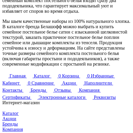
семейный комплект постельного белья входят сразу два
пододеяльника, что гарантирует максимальный уют и
избавляет от споров во время отдыха.
Мы шьем качественные наборы из 100% натурального хлопка.
В каталоге бренда Белашофф можно выбрать и купить
семейное постельное белье сатин с изысканной шелковистой
текстурой, заказать практичное постельное белье поплин
семейное или дышащие комплекты из тенселя. Продукция
устойчива к износу и деформациям. На сайте представлены
точные размеры семейного комплекта постельного белья
(включая габариты простыни и пододеяльников), а также
современные модификации с простыней на резинке.
Главная
Каталог
0
Корзина
0
Избранные
Кабинет
0
Сравнение
Акции
Наполнители
Контакты
Бренды
Отзывы
Компания
Сертификаты
Электронные каталоги
Реквизиты
Интернет-магазин
Каталог
Акции
Бренды
Компания