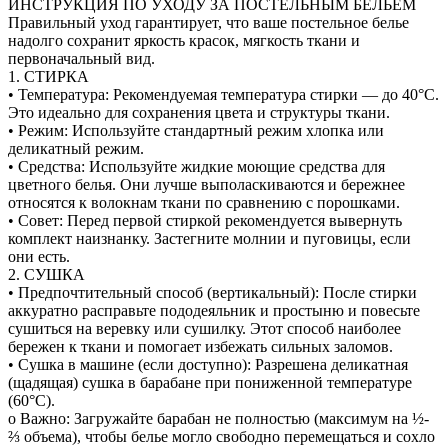
ИНСТРУКЦИЯ ПО УХОДУ ЗА ПОСТЕЛЬНЫМ БЕЛЬЕМ
Правильный уход гарантирует, что ваше постельное белье
надолго сохранит яркость красок, мягкость ткани и
первоначальный вид.
1. СТИРКА
• Температура: Рекомендуемая температура стирки — до 40°C.
Это идеально для сохранения цвета и структуры ткани.
• Режим: Используйте стандартный режим хлопка или
деликатный режим.
• Средства: Используйте жидкие моющие средства для
цветного белья. Они лучше выполаскиваются и бережнее
относятся к волокнам ткани по сравнению с порошками.
• Совет: Перед первой стиркой рекомендуется вывернуть
комплект наизнанку. Застегните молнии и пуговицы, если
они есть.
2. СУШКА
• Предпочтительный способ (вертикальный): После стирки
аккуратно расправьте пододеяльник и простыню и повесьте
сушиться на веревку или сушилку. Этот способ наиболее
бережен к ткани и помогает избежать сильных заломов.
• Сушка в машине (если доступно): Разрешена деликатная
(щадящая) сушка в барабане при пониженной температуре
(60°C).
o Важно: Загружайте барабан не полностью (максимум на ½-
⅔ объема), чтобы белье могло свободно перемещаться и сохло