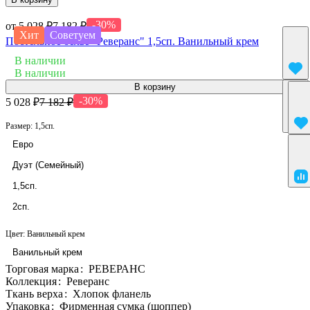
-30%
от 5 028 ₽
7 182 ₽
Хит
Советуем
Постельное белье "Реверанс" 1,5сп. Ванильный крем
В наличии
В наличии
В корзину
-30%
5 028 ₽
7 182 ₽
Размер:
1,5сп.
Евро
Дуэт (Семейный)
1,5сп.
2сп.
Цвет:
Ванильный крем
Ванильный крем
Торговая марка
:
РЕВЕРАНС
Коллекция
:
Реверанс
Ткань верха
:
Хлопок фланель
Упаковка
:
Фирменная сумка (шоппер)