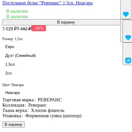
Постельное белье "Реверанс" 1,5сп. Ниагара
В наличии
В наличии
В корзину
-30%
5 028 ₽
7 182 ₽
Размер:
1,5сп.
Евро
Дуэт (Семейный)
1,5сп.
2сп.
Цвет:
Ниагара
Ниагара
Торговая марка
:
РЕВЕРАНС
Коллекция
:
Реверанс
Ткань верха
:
Хлопок фланель
Упаковка
:
Фирменная сумка (шоппер)
В корзину