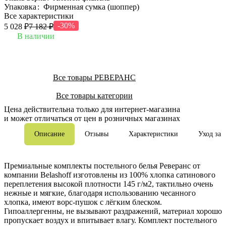
Упаковка
:
Фирменная сумка (шоппер)
Все характеристики
-30%
5 028 ₽
7 182 ₽
В наличии
Все товары РЕВЕРАНС
Все товары категории
Цена действительна только для интернет-магазина
и может отличаться от цен в розничных магазинах
Описание
Отзывы
Характеристики
Уход за 
Премиальные комплекты постельного белья Реверанс от
компании Belashoff изготовлены из 100% хлопка сатинового
переплетения высокой плотности 145 г/м2, тактильно очень
нежные и мягкие, благодаря использованию чесанного
хлопка, имеют ворс-пушок с лёгким блеском.
Гипоаллергенны, не вызывают раздражений, материал хорошо
пропускает воздух и впитывает влагу. Комплект постельного