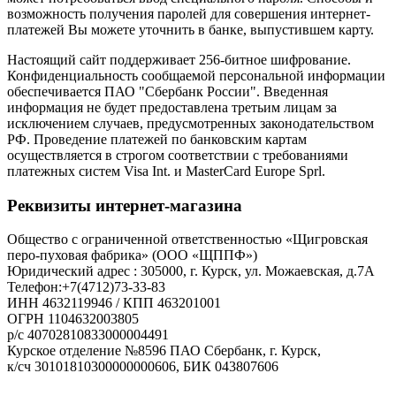
возможность получения паролей для совершения интернет-
платежей Вы можете уточнить в банке, выпустившем карту.
Настоящий сайт поддерживает 256-битное шифрование.
Конфиденциальность сообщаемой персональной информации
обеспечивается ПАО "Сбербанк России". Введенная
информация не будет предоставлена третьим лицам за
исключением случаев, предусмотренных законодательством
РФ. Проведение платежей по банковским картам
осуществляется в строгом соответствии с требованиями
платежных систем Visa Int. и MasterCard Europe Sprl.
Реквизиты интернет-магазина
Общество с ограниченной ответственностью «Щигровская
перо-пуховая фабрика» (ООО «ЩППФ»)
Юридический адрес : 305000, г. Курск, ул. Можаевская, д.7А
Телефон:+7(4712)73-33-83
ИНН 4632119946 / КПП 463201001
ОГРН 1104632003805
р/с 40702810833000004491
Курское отделение №8596 ПАО Сбербанк, г. Курск,
​к/сч 30101810300000000606, БИК 043807606