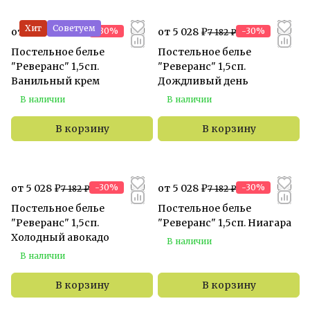
Хит
Советуем
от 5 028 ₽
-30%
от 5 028 ₽
-30%
7 182 ₽
7 182 ₽
Постельное белье
Постельное белье
"Реверанс" 1,5сп.
"Реверанс" 1,5сп.
Ванильный крем
Дождливый день
В наличии
В наличии
В корзину
В корзину
от 5 028 ₽
-30%
от 5 028 ₽
-30%
7 182 ₽
7 182 ₽
Постельное белье
Постельное белье
"Реверанс" 1,5сп.
"Реверанс" 1,5сп. Ниагара
Холодный авокадо
В наличии
В наличии
В корзину
В корзину