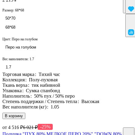
Размер:
68*68
50*70
68*68
Цвет:
Перо на голубом
Перо на голубом
Вес наполнителя:
1.7
1.7
Торговая марка
:
Тихий час
Коллекция
:
Полу-пуховая
Ткань верха
:
тик набивной
Упаковка
:
Сумка спанбонд
Наполнитель
:
50% пух / 50% перо
Степень поддержки / Степень тепла
:
Высокая
Вес наполнителя (кг)
:
1.05
В корзину
-25%
от 4 516 ₽
6 021 ₽
Подушка "ПУХ 80% МЕЛКОЕ ПЕРО 20%" "DOWN 80%