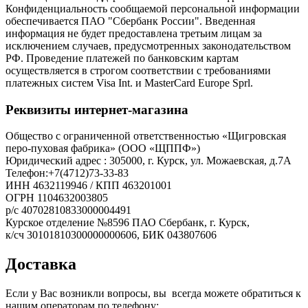
Конфиденциальность сообщаемой персональной информации
обеспечивается ПАО "Сбербанк России". Введенная
информация не будет предоставлена третьим лицам за
исключением случаев, предусмотренных законодательством
РФ. Проведение платежей по банковским картам
осуществляется в строгом соответствии с требованиями
платежных систем Visa Int. и MasterCard Europe Sprl.
Реквизиты интернет-магазина
Общество с ограниченной ответственностью «Щигровская
перо-пуховая фабрика» (ООО «ЩППФ»)
Юридический адрес : 305000, г. Курск, ул. Можаевская, д.7А
Телефон:+7(4712)73-33-83
ИНН 4632119946 / КПП 463201001
ОГРН 1104632003805
р/с 40702810833000004491
Курское отделение №8596 ПАО Сбербанк, г. Курск,
​к/сч 30101810300000000606, БИК 043807606
Доставка
Если у Вас возникли вопросы, вы всегда можете обратиться к
нашим операторам по телефону: