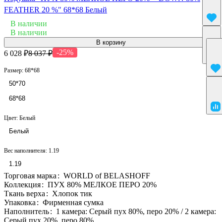
FEATHER 20 %" 68*68 Белый
В наличии
В наличии
В корзину
-25%
6 028 ₽
8 037 ₽
Размер:
68*68
50*70
68*68
Цвет:
Белый
Белый
Вес наполнителя:
1.19
1.19
Торговая марка
:
WORLD of BELASHOFF
Коллекция
:
ПУХ 80% МЕЛКОЕ ПЕРО 20%
Ткань верха
:
Хлопок тик
Упаковка
:
Фирменная сумка
Наполнитель
:
1 камера: Серый пух 80%, перо 20% / 2 камера:
Серый пух 20%, перо 80%