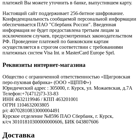
платежей Вы можете уточнить в банке, выпустившем карту.
Настоящий сайт поддерживает 256-битное шифрование.
Конфиденциальность сообщаемой персональной информации
обеспечивается ПАО "Сбербанк России". Введенная
информация не будет предоставлена третьим лицам за
исключением случаев, предусмотренных законодательством
РФ. Проведение платежей по банковским картам
осуществляется в строгом соответствии с требованиями
платежных систем Visa Int. и MasterCard Europe Sprl.
Реквизиты интернет-магазина
Общество с ограниченной ответственностью «Щигровская
перо-пуховая фабрика» (ООО «ЩППФ»)
Юридический адрес : 305000, г. Курск, ул. Можаевская, д.7А
Телефон:+7(4712)73-33-83
ИНН 4632119946 / КПП 463201001
ОГРН 1104632003805
р/с 40702810833000004491
Курское отделение №8596 ПАО Сбербанк, г. Курск,
​к/сч 30101810300000000606, БИК 043807606
Доставка