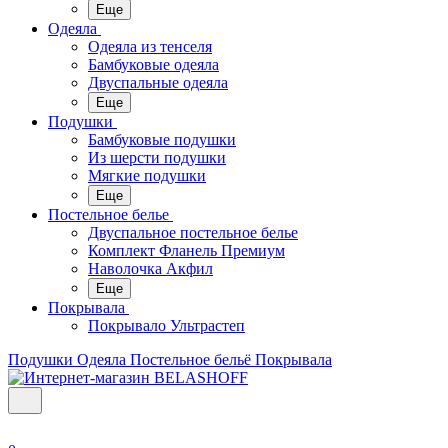
Еще
Одеяла
Одеяла из тенселя
Бамбуковые одеяла
Двуспальные одеяла
Еще
Подушки
Бамбуковые подушки
Из шерсти подушки
Мягкие подушки
Еще
Постельное белье
Двуспальное постельное белье
Комплект Фланель Премиум
Наволочка Акфил
Еще
Покрывала
Покрывало Ультрастеп
Подушки
Одеяла
Постельное бельё
Покрывала