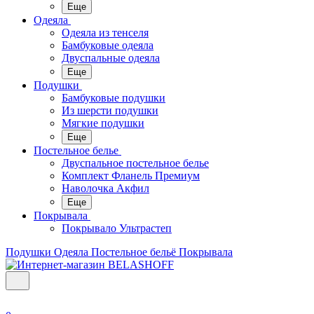
Еще
Одеяла
Одеяла из тенселя
Бамбуковые одеяла
Двуспальные одеяла
Еще
Подушки
Бамбуковые подушки
Из шерсти подушки
Мягкие подушки
Еще
Постельное белье
Двуспальное постельное белье
Комплект Фланель Премиум
Наволочка Акфил
Еще
Покрывала
Покрывало Ультрастеп
Подушки
Одеяла
Постельное бельё
Покрывала