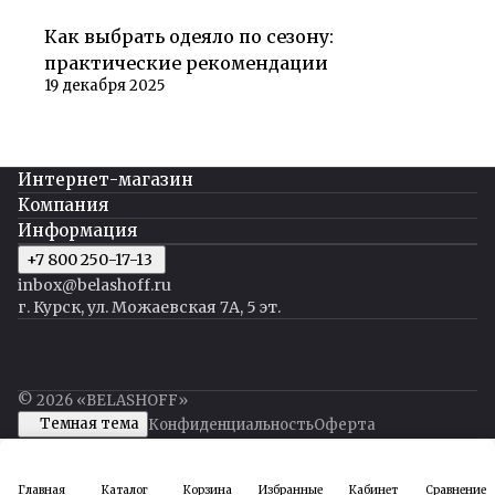
Советы покупателям
Как выбрать одеяло по сезону:
практические рекомендации
19 декабря 2025
Интернет-магазин
Компания
Информация
+7 800 250-17-13
inbox@belashoff.ru
г. Курск, ул. Можаевская 7А, 5 эт.
© 2026 «BELASHOFF»
Темная тема
Конфиденциальность
Оферта
Главная
Каталог
Корзина
Избранные
Кабинет
Сравнение