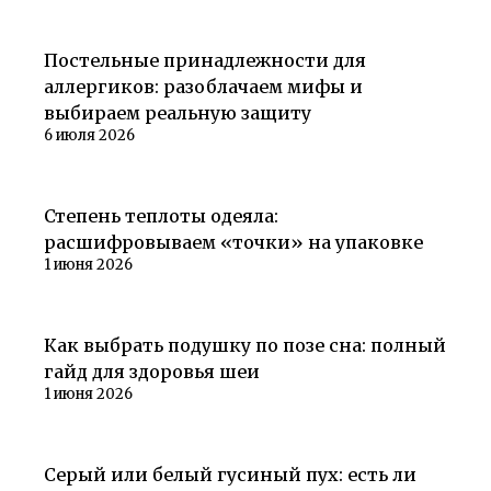
Советы покупателям
Постельные принадлежности для
аллергиков: разоблачаем мифы и
выбираем реальную защиту
6 июля 2026
Советы покупателям
Степень теплоты одеяла:
расшифровываем «точки» на упаковке
1 июня 2026
Советы покупателям
Как выбрать подушку по позе сна: полный
гайд для здоровья шеи
1 июня 2026
Советы покупателям
Серый или белый гусиный пух: есть ли