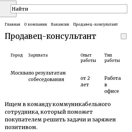
Главная
О компании
Вакансии
Продавец-консультант
Продавец-консультант
Город
Зарплата
Опыт
Тип
работы
работы
Москва
по результатам
от 2
Работа
собеседования
лет
в
офисе
Ищем в команду коммуникабельного
сотрудника, который поможет
покупателем решить задачи и заряжен
позитивом.