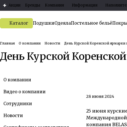
Акции
Бренды
Компания
Информация
Наполните
Каталог
Подушки
Одеяла
Постельное бельё
Покры
Главная
О компании
Новости
День Курской Коренской ярмарки 
День Курской Коренской
О компании
Видео о компании
28 июня 2024
Сотрудники
25 июня курски
Новости
Международной 
компания BELASH