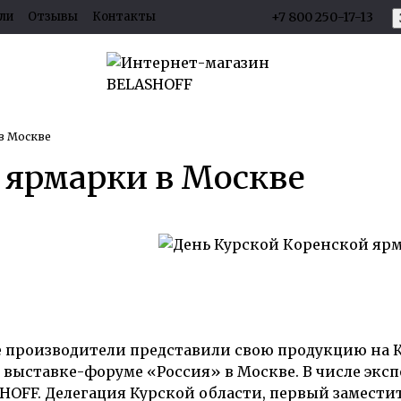
ли
Отзывы
Контакты
+7 800 250-17-13
вала
в Москве
 ярмарки в Москве
е производители представили свою продукцию на К
выставке-форуме «Россия» в Москве. В числе эксп
OFF. Делегация Курской области, первый заместит