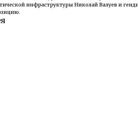
тической инфраструктуры Николай Валуев и генди
озицию.
ея