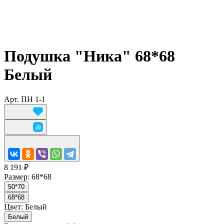
Подушка "Ника" 68*68
Белый
Арт.
ПН 1-1
8 191 ₽
Размер:
68*68
50*70
68*68
Цвет:
Белый
Белый