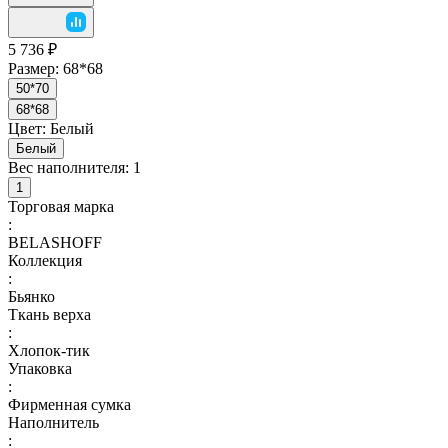
5 736 ₽
Размер:
68*68
50*70
68*68
Цвет:
Белый
Белый
Вес наполнителя:
1
1
Торговая марка
:
BELASHOFF
Коллекция
:
Бьянко
Ткань верха
:
Хлопок-тик
Упаковка
:
Фирменная сумка
Наполнитель
: