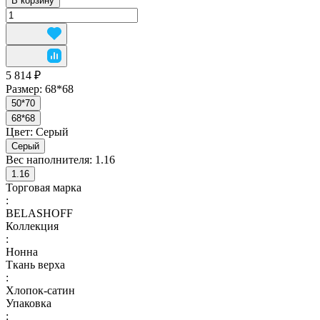
В корзину
5 814 ₽
Размер:
68*68
50*70
68*68
Цвет:
Серый
Серый
Вес наполнителя:
1.16
1.16
Торговая марка
:
BELASHOFF
Коллекция
:
Нонна
Ткань верха
:
Хлопок-сатин
Упаковка
: