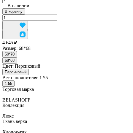
В наличии
В корзину
4 645 ₽
Размер:
68*68
50*70
68*68
Цвет:
Персиковый
Персиковый
Вес наполнителя:
1.55
1.55
Торговая марка
:
BELASHOFF
Коллекция
:
Люкс
Ткань верха
:
Хлопок-тик