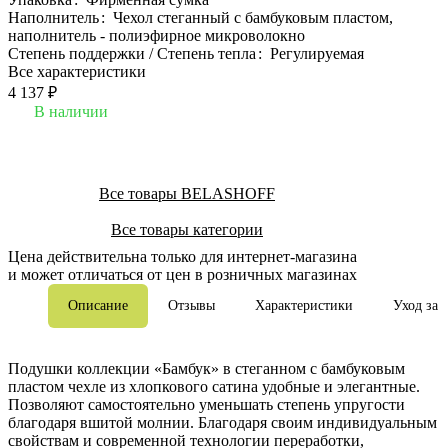
Наполнитель
:
Чехол стеганный с бамбуковым пластом,
наполнитель - полиэфирное микроволокно
Степень поддержки / Степень тепла
:
Регулируемая
Все характеристики
4 137 ₽
В наличии
Все товары BELASHOFF
Все товары категории
Цена действительна только для интернет-магазина
и может отличаться от цен в розничных магазинах
Описание
Отзывы
Характеристики
Уход за 
Подушки коллекции «Бамбук» в стеганном с бамбуковым
пластом чехле из хлопкового сатина удобные и элегантные.
Позволяют самостоятельно уменьшать степень упругости
благодаря вшитой молнии. Благодаря своим индивидуальным
свойствам и современной технологии переработки,