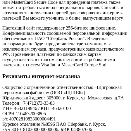
или MasterCard Secure Code для проведения платежа также
может потребоваться ввод специального пароля. Способы и
возможность получения паролей для совершения интернет-
платежей Вы можете уточнить в банке, выпустившем карту.
Настоящий сайт поддерживает 256-битное шифрование.
Конфиденциальность сообщаемой персональной информации
обеспечивается ПАО "Сбербанк России". Введенная
информация не будет предоставлена третьим лицам за
исключением случаев, предусмотренных законодательством
РФ. Проведение платежей по банковским картам
осуществляется в строгом соответствии с требованиями
платежных систем Visa Int. и MasterCard Europe Sprl.
Реквизиты интернет-магазина
Общество с ограниченной ответственностью «Щигровская
перо-пуховая фабрика» (ООО «ЩППФ»)
Юридический адрес : 305000, г. Курск, ул. Можаевская, д.7А
Телефон:+7(4712)73-33-83
ИНН 4632119946 / КПП 463201001
ОГРН 1104632003805
р/с 40702810833000004491
Курское отделение №8596 ПАО Сбербанк, г. Курск,
​к/сч 30101810300000000606, БИК 043807606