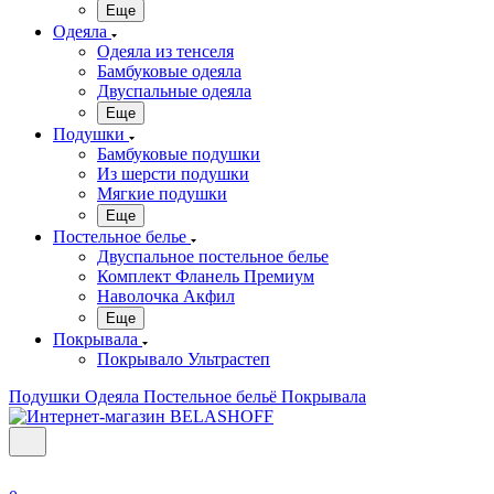
Еще
Одеяла
Одеяла из тенселя
Бамбуковые одеяла
Двуспальные одеяла
Еще
Подушки
Бамбуковые подушки
Из шерсти подушки
Мягкие подушки
Еще
Постельное белье
Двуспальное постельное белье
Комплект Фланель Премиум
Наволочка Акфил
Еще
Покрывала
Покрывало Ультрастеп
Подушки
Одеяла
Постельное бельё
Покрывала