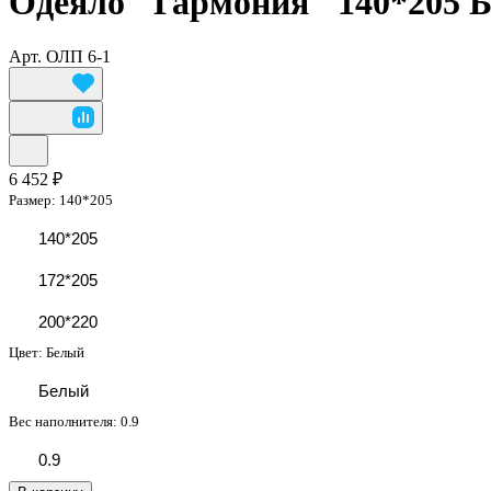
Одеяло "Гармония" 140*205 
Арт.
ОЛП 6-1
6 452 ₽
Размер:
140*205
140*205
172*205
200*220
Цвет:
Белый
Белый
Вес наполнителя:
0.9
0.9