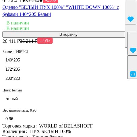
от 26 411 ₽
35 214 ₽
Одеяло "БЕЛЫЙ ПУХ 100%" "WHITE DOWN 100%" с
буфами 140*205 Белый
В наличии
В наличии
В корзину
-25%
26 411 ₽
35 214 ₽
Размер:
140*205
140*205
172*205
200*220
Цвет:
Белый
Белый
Вес наполнителя:
0.96
0.96
Торговая марка
:
WORLD of BELASHOFF
Коллекция
:
ПУХ БЕЛЫЙ 100%
Ткань верха
:
Хлопок батист