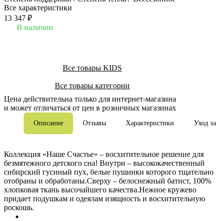
Все характеристики
13 347 ₽
В наличии
Все товары KIDS
Все товары категории
Цена действительна только для интернет-магазина
и может отличаться от цен в розничных магазинах
Описание
Отзывы
Характеристики
Уход за 
Коллекция «Наше Счастье» – восхитительное решение для
безмятежного детского сна! Внутри – высококачественный
сибирский гусиный пух, белые пушинки которого тщательно
отобраны и обработаны.Сверху – белоснежный батист, 100%
хлопковая ткань высочайшего качества.Нежное кружево
придает подушкам и одеялам изящность и восхитительную
роскошь.