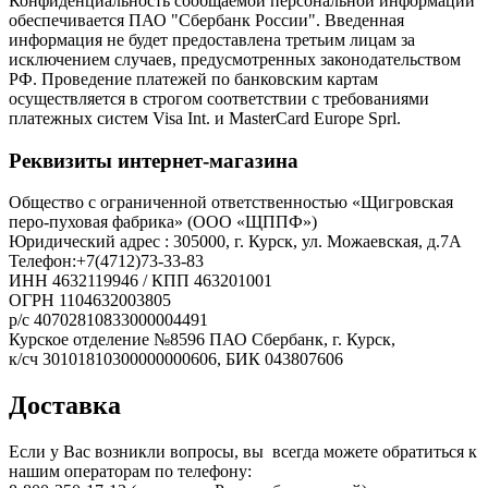
Конфиденциальность сообщаемой персональной информации
обеспечивается ПАО "Сбербанк России". Введенная
информация не будет предоставлена третьим лицам за
исключением случаев, предусмотренных законодательством
РФ. Проведение платежей по банковским картам
осуществляется в строгом соответствии с требованиями
платежных систем Visa Int. и MasterCard Europe Sprl.
Реквизиты интернет-магазина
Общество с ограниченной ответственностью «Щигровская
перо-пуховая фабрика» (ООО «ЩППФ»)
Юридический адрес : 305000, г. Курск, ул. Можаевская, д.7А
Телефон:+7(4712)73-33-83
ИНН 4632119946 / КПП 463201001
ОГРН 1104632003805
р/с 40702810833000004491
Курское отделение №8596 ПАО Сбербанк, г. Курск,
​к/сч 30101810300000000606, БИК 043807606
Доставка
Если у Вас возникли вопросы, вы всегда можете обратиться к
нашим операторам по телефону: