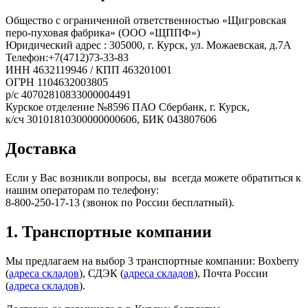
Общество с ограниченной ответственностью «Щигровская
перо-пуховая фабрика» (ООО «ЩППФ»)
Юридический адрес : 305000, г. Курск, ул. Можаевская, д.7А
Телефон:+7(4712)73-33-83
ИНН 4632119946 / КПП 463201001
ОГРН 1104632003805
р/с 40702810833000004491
Курское отделение №8596 ПАО Сбербанк, г. Курск,
​к/сч 30101810300000000606, БИК 043807606
Доставка
Если у Вас возникли вопросы, вы всегда можете обратиться к
нашим операторам по телефону:
8-800-250-17-13 (звонок по России бесплатный).
1. Транспортные компании
Мы предлагаем на выбор 3 транспортные компании: Boxberry
(
адреса складов
), СДЭК (
адреса складов
), Почта России
(
адреса складов
).