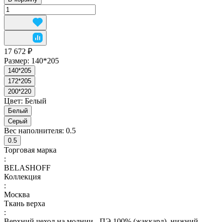
17 672 ₽
Размер:
140*205
140*205
172*205
200*220
Цвет:
Белый
Белый
Серый
Вес наполнителя:
0.5
0.5
Торговая марка
:
BELASHOFF
Коллекция
:
Москва
Ткань верха
:
Верхний чехол на молнии - ПЭ 100% (жаккард), нижний