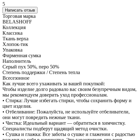
5
Написать отзыв
Торговая марка
BELASHOFF
Коллекция
Классика
Ткань верха
Хлопок-тик
Упаковка
Фирменная сумка
Наполнитель
Серый пух 50%, перо 50%
Степень поддержки / Степень тепла
Всесезонное
Как лучше всего ухаживать за вашей покупкой:
Чтобы изделие долго радовало вас своим безупречным видом,
мы рекомендуем доверить уход профессионалам.
• Стирка: Лучше избегать стирки, чтобы сохранить форму и
цвет изделия.
• Отбеливание: Пожалуйста, не используйте отбеливатели,
они могут повредить нежные ткани.
• Чистка: Идеальный вариант — обратиться в химчистку.
Специалисты подберут щадящий метод очистки.
• Сушка и глажка: Все заботы о сушке и глажении с радостью
возьмут на себя в химчистке. Это гарантирует, что вещь