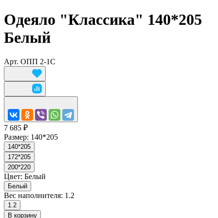
Одеяло "Классика" 140*205
Белый
Арт.
ОПП 2-1С
7 685 ₽
Размер:
140*205
140*205
172*205
200*220
Цвет:
Белый
Белый
Вес наполнителя:
1.2
1.2
В корзину