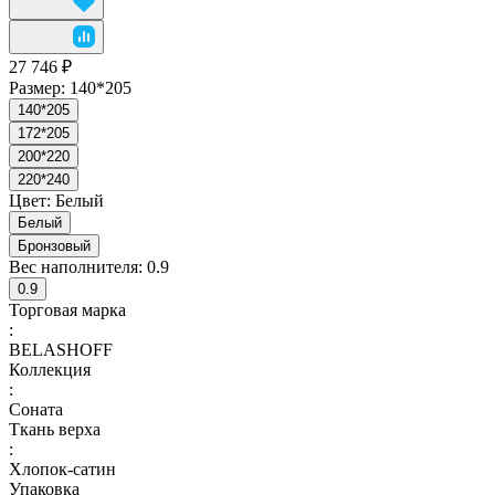
27 746 ₽
Размер:
140*205
140*205
172*205
200*220
220*240
Цвет:
Белый
Белый
Бронзовый
Вес наполнителя:
0.9
0.9
Торговая марка
:
BELASHOFF
Коллекция
:
Соната
Ткань верха
:
Хлопок-сатин
Упаковка